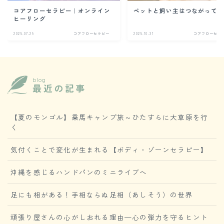
コアフローセラピー｜オンライン
ペットと飼い主はつながって
ヒーリング
2025.07.29
コアフローセラピー
2025.10.31
コアフローセラ
blog
最近の記事
【夏のモンゴル】乗馬キャンプ旅～ひたすらに大草原を行
く
気付くことで変化が生まれる【ボディ・ゾーンセラピー】
沖縄を感じるハンドパンのミニライブへ
足にも相がある！手相ならぬ足相（あしそう）の世界
頑張り屋さんの心がしおれる理由—心の弾力を守るヒント