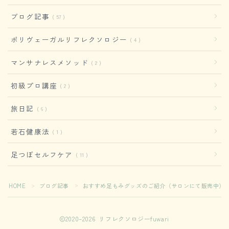
ブログ記事
57
ポリヴェーガルリフレクソロジー
4
マンサナレスメソッド
2
初級プロ講座
2
旅日記
6
若石健康法
1
足つぼセルフケア
11
HOME
ブログ記事
おすすめ足もみグッズのご紹介（サロンにて販売中）
＞
＞
2020–2026 リフレクソロジーfuwari